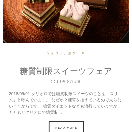
ショコラ
,
生ケーキ
糖質制限スイーツフェア
2018年9月1日
2018/09/01 クリオロでは糖質制限スイーツのことを「スリ
ム」と呼んでいます。 なぜか？糖質を控えているので太らな
い？？からです。 糖質ダイエットなども流行っていますが、
もともとクリオロで糖質制...
READ MORE