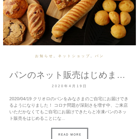
お知らせ
,
ネットショップ
,
パン
パンのネット販売はじめます！
2020年4月19日
2020/04/19 クリオロのパンをみなさまのご自宅にお届けでき
るようになりました！ コロナ問題が深刻さを増す中、ご来店
いただかなくてもご自宅にお届けできたらと冷凍パンのネッ
ト販売をはじめることにな...
READ MORE