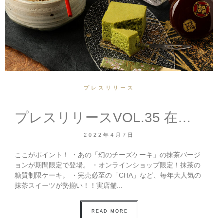
プレスリリース
プレスリリースVOL.35 在日28年フランス人シェフならでは！ 年に一度の抹茶フェア開催！
2022年4月7日
ここがポイント！ ・あの「幻のチーズケーキ」の抹茶バージ
ョンが期間限定で登場。 ・オンラインショップ限定！抹茶の
糖質制限ケーキ。 ・完売必至の「CHA」など、毎年大人気の
抹茶スイーツが勢揃い！！実店舗...
READ MORE