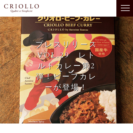
プレスリリース
VOL.29 レト
ルトカレー第2
弾！ビーフカレ
ーが登場！