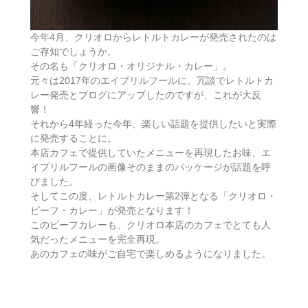
今年4月、クリオロからレトルトカレーが発売されたのは
ご存知でしょうか。
その名も「クリオロ・オリジナル・カレー」。
元々は2017年のエイプリルフールに、冗談でレトルトカ
レー発売とブログにアップしたのですが、これが大反
響！
それから4年経った今年、楽しい話題を提供したいと実際
に発売することに。
本店カフェで提供していたメニューを再現したお味、エ
イプリルフールの画像そのままのパッケージが話題を呼
びました。
そしてこの度、レトルトカレー第2弾となる「クリオロ・
ビーフ・カレー」が発売となります！
このビーフカレーも、クリオロ本店のカフェでとても人
気だったメニューを完全再現。
あのカフェの味がご自宅で楽しめるようになりました。