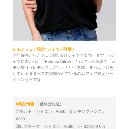
レモンフェア限定Tシャツが登場！
昨年好評だったフェア限定のTシャツも販売します！Tシ
ャツに書かれた「Fête du Citron」とはフランス語で「レ
モン祭り（レモンフェア）」という意味。すっぱい顔を
しているヌヌース君が描かれているのもフェア限定バー
ジョンならでは！
■商品情報
(価格は税込)
①タルト・シトロン：¥650、②レモンフランス：
¥380
③レアチーズ・シトロン：¥560、2～3名様用サイ