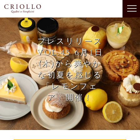
プレスリリース
VOL.45 6月1日
(木)から爽やか
な初夏を感じる
「レモンフェ
ア」開催！