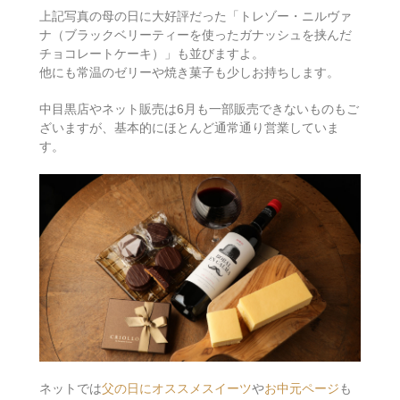
上記写真の母の日に大好評だった「トレゾー・ニルヴァ
ナ（ブラックベリーティーを使ったガナッシュを挟んだ
チョコレートケーキ）」も並びますよ。
他にも常温のゼリーや焼き菓子も少しお持ちします。
中目黒店やネット販売は6月も一部販売できないものもご
ざいますが、基本的にほとんど通常通り営業していま
す。
ネットでは
父の日にオススメスイーツ
や
お中元ページ
も