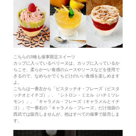
こちらの3種も催事限定スイーツ
カップに入っているベリーヌは、カップに入っているか
らこそ、柔らかーい食感のムースやソースなどを使用で
きるので、なめらかでくちどけのいい食感を楽しめます
よ。
こちらは一番左から「ピスタッチオ・フレーズ（ピスタ
ッチオとイチゴ）」、「シトロン・ミエル（ハチミツレ
モン）」、「キャラメル・フレーズ（キャラメルとイチ
ゴ）」で一番右の「キャラメル・フレーズ」だけ池袋の
西武では販売しませんが、他はすべての催事で販売しま
す。