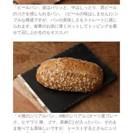
「ビールパン」皮はパリッと、中はしっとり、黒ビール
のコクを感じられるパン。（ビールの味はしません)シン
プルな構成ですが、パンの美味しさをストレートに感じ
られます。食事のお供に薄くカットしてトッピングを乗
せて召し上がるのもオススメ!
「４種のシリアルパン」4種のシリアル (オーツ麦フレー
ク、ヒマワリ 種、ゴマ、亜麻仁) が入ったパン。そのま
ま食べても美味しいですが、トーストするとさらにシリ